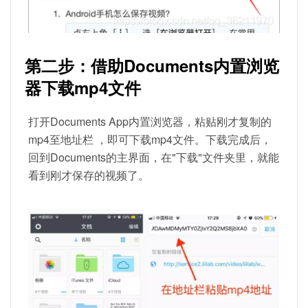
第二步：借助Documents内置浏览
器下载mp4文件
打开Documents App内置浏览器，粘贴刚才复制的
mp4至地址栏
，即可下载mp4文件。下载完成后，
回到Documents的主界面，在"下载"文件夹里，就能
看到刚才保存的视频了。